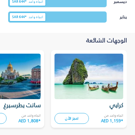
ديسمبر
اتجاه واحد
644*
SAR
يناير
اتجاه واحد
644*
SAR
الوجهات الشائعة
كرابي
سانت بطرسبرغ
اتجاه واحد من
اتجاه واحد من
احجز الآن
AED 1,808
*
AED 1,159
*