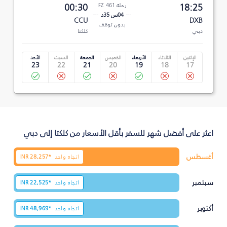
18:25
رحلة FZ 461
00:30
04س 35د
CCU
DXB
بدون توقف
دبي
كلكتا
الإثنين
الثلاثاء
الأربعاء
الخميس
الجمعة
السبت
الأحد
23
22
21
20
19
18
17
اعثر على أفضل شهر للسفر بأقل الأسعار من كلكتا إلى دبي
أغسطس
اتجاه واحد
28,257*
INR
سبتمبر
اتجاه واحد
22,525*
INR
أكتوبر
اتجاه واحد
48,969*
INR