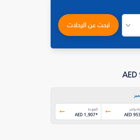
ابحث عن الرحلات
بر
اه واحد
العودة
AED 1,907
*
AED 95