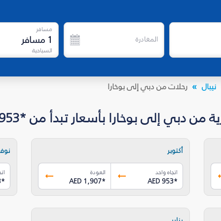
مسافر
1
مسافر
المغادرة
السياحية
نيبال
رحلات من دبي إلى بوخارا
ن دبي إلى بوخارا بأسعار تبدأ من *AED 953
أكتوبر
نوفم
اتجاه واحد
العودة
اتج
3
*
AED 1,907
*
AED 953
*
يناير