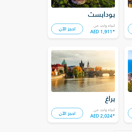
بودابست
اتجاه واحد من
احجز الآن
AED 1,911
*
براغ
اتجاه واحد من
احجز الآن
AED 2,024
*