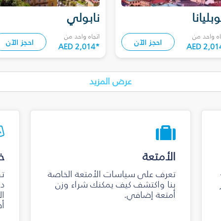
وبليانا
نابولي
اه واحد من
اتجاه واحد من
احجز الآن
احجز الآن
AED 2,014
*
AED 2,01
عرض المزيد
الأمتعة
خ
تعرف على سياسات الأمتعة الخاصة
تق
بنا واكتشف كيف يمكنك شراء وزن
دخ
أمتعة إضافي.
ال
أص