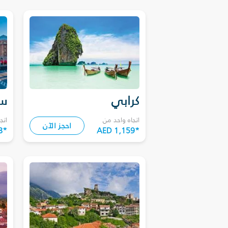
كرابي
سا
اتجاه واحد من
اتج
احجز الآن
8
*
AED 1,159
*