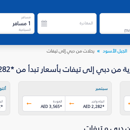
مسافر
1
مسافر
المغادرة
السياحية
)
TIV
الجبل الأسود
رحلات من دبي إلى تيفات
 دبي إلى تيفات بأسعار تبدأ من *AED 2,282
سبتمبر
أكتوب
اتجاه واحد
العودة
اتج
2
*
AED 3,565
*
AED 2,282
*
ن دبي و تيفات