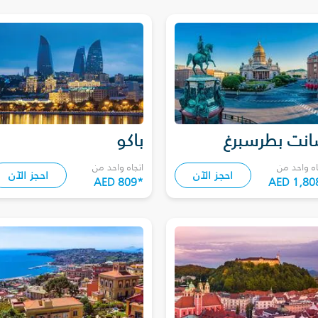
نت بطرسبرغ
باكو
اه واحد من
اتجاه واحد من
احجز الآن
احجز الآن
AED 809
*
AED 1,80