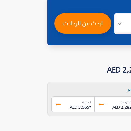
ابحث عن الرحلات
ر
اه واحد
العودة
AED 3,565
*
AED 2,28