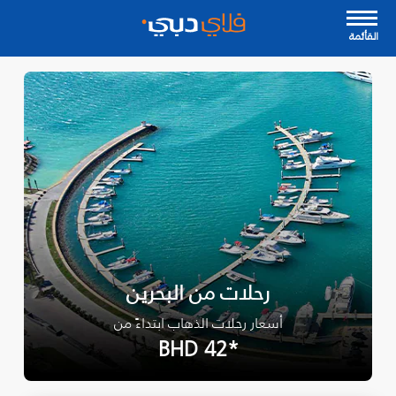
القأئمة
رحلات من البحرين
أسعار رحلات الذهاب ابتداءً من
*BHD 42