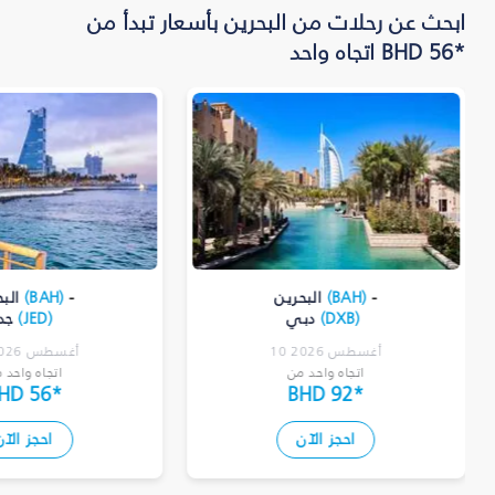
ابحث عن رحلات من البحرين بأسعار تبدأ من
*BHD 56 اتجاه واحد
-
)
BAH
(
البحرين
-
)
BAH
(
الب
)
DXB
(
دبي
)
JED
(
جد
10 أغسطس 2026
08 أغسطس 2026
اتجاه واحد من
اتجاه واحد 
HD 56
*
BHD 92
*
احجز الآن
احجز الآن