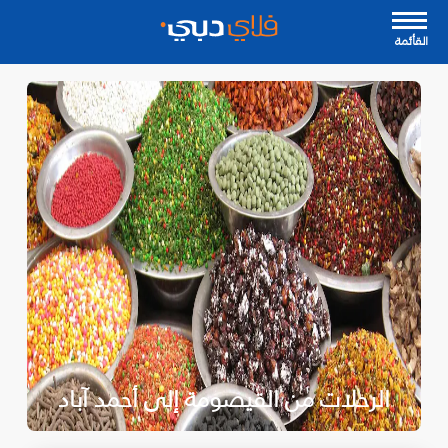
القأئمة
الرحلات من القيصومة إلى أحمد آباد