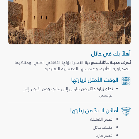
أهلاً بك في حائل
تُعرف مدينة حائلالسعودية
الآسرة بإرثها الثقافي الغني، ومناظرها
الصحراوية الخلّابة، وهندستها المعمارية التقليدية
الوقت الأمثل لزيارتها
تحلو زيارة حائل من
مارس إلى مايو،
ومن
أكتوبر إلى
نوفمبر.
أماكن لا بدّ من زيارتها
قصر القشلة
متحف حائل
قصر مارد