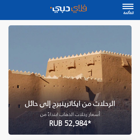
القأئمة
الرحلات من ايكاترينبرج إلى حائل
أسعار رحلات الذهاب ابتداءً من
*RUB 52,984