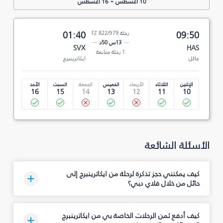
-
10 أغسطس
16 أغسطس
09:50
رحلة FZ 822/979
01:40
13س 50د
SVX
HAS
1 رحلة متابعة
حائل
ايكاترينبرج
الإثنين
الثلاثاء
الأربعاء
الخميس
الجمعة
السبت
الأحد
16
15
14
13
12
11
10
الأسئلة الشائعة
كيف يمكنني حجز تذكرة لرحلة من ايكاترينبرج إلى
حائل من خلال فلاي دبي؟
كيف أدفع ثمن الرحلات الخاصة بي من ايكاترينبرج