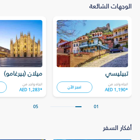
الوجهات الشائعة
تبيليسي
ميلان (بيرغامو)
اتجاه واحد من
اتجاه واحد من
احجز الآن
AED 1,283
*
AED 1,190
*
05
01
أفكار السفر