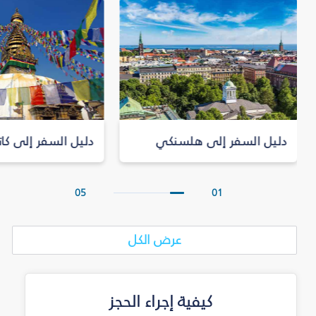
دليل السفر إلى هلسنكي
دليل السفر إلى كات
05
01
عرض الكل
كيفية إجراء الحجز