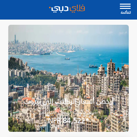
القأئمة
أرخص أسعار الرحلات إلى بيروت
أسعار رحلات الذهاب ابتداءً من
*NPR 84,522