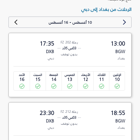
الرحلات من بغداد إلى دبي
-
10 أغسطس
16 أغسطس
13:00
رحلة FZ 202
17:35
03س 35د
DXB
BGW
بدون توقف
بغداد
دبي
الإثنين
الثلاثاء
الأربعاء
الخميس
الجمعة
السبت
الأحد
16
15
14
13
12
11
10
18:55
رحلة FZ 212
23:30
03س 35د
DXB
BGW
بدون توقف
بغداد
دبي