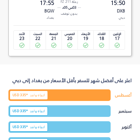
15:50
رحلة FZ 211
17:55
03س 05د
BGW
DXB
بدون توقف
دبي
بغداد
الإثنين
الثلاثاء
الأربعاء
الخميس
الجمعة
السبت
الأحد
23
22
21
20
19
18
17
اعثر على أفضل شهر للسفر بأقل الأسعار من بغداد إلى دبي
أغسطس
اتجاه واحد
335*
USD
سبتمبر
اتجاه واحد
335*
USD
أكتوبر
اتجاه واحد
335*
USD