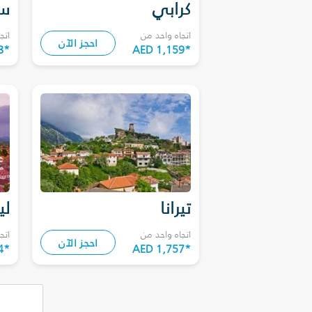
كرابي
سا
اتجاه واحد من
اتج
احجز الآن
8
*
AED 1,159
*
تيرانا
لي
اتجاه واحد من
اتج
احجز الآن
4
*
AED 1,757
*