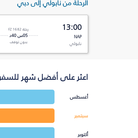
الرحلة من نابولي إلى دبي
13:00
رحلة FZ 1682
05س 40د
NAP
بدون توقف
نابولي
اعثر على أفضل شهر للسفر 
أغسطس
سبتمبر
أكتوبر