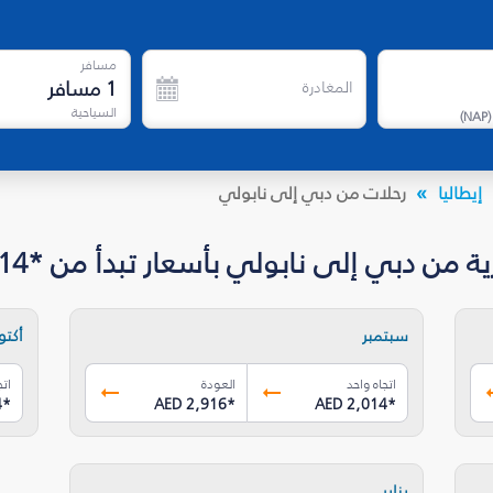
مسافر
1
مسافر
المغادرة
السياحية
)
NAP
(
إيطاليا
رحلات من دبي إلى نابولي
 دبي إلى نابولي بأسعار تبدأ من *AED 2,014
سبتمبر
أكتوب
اتجاه واحد
العودة
اتج
4
*
AED 2,916
*
AED 2,014
*
يناير