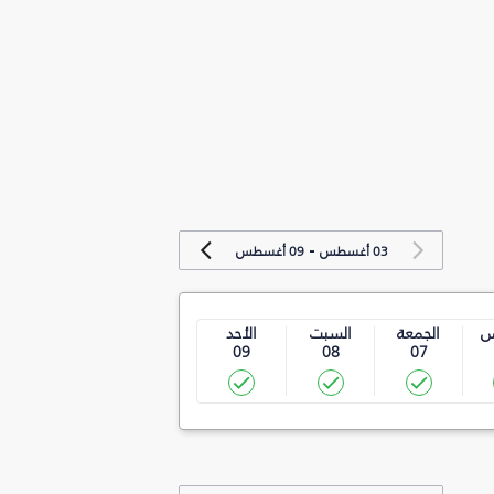
-
03 أغسطس
09 أغسطس
س
الجمعة
السبت
الأحد
09
08
07