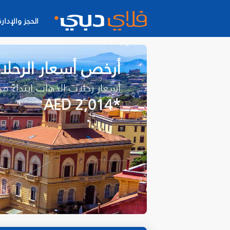
الحجز والإدارة
أرخص أسعار الرحل
أسعار رحلات الذهاب ابتداءً م
*AED 2,014