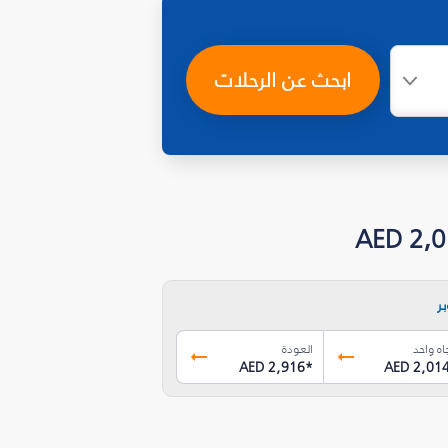
ابحث عن الرحلات
ر
اه واحد
العودة
AED 2,916
*
AED 2,01