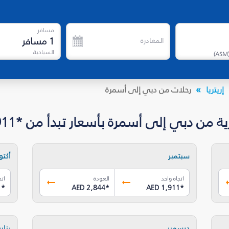
مسافر
1
مسافر
المغادرة
السياحية
)
ASM
إريتريا
رحلات من دبي إلى أسمرة
 دبي إلى أسمرة بأسعار تبدأ من *AED 1,911
سبتمبر
أكتوب
اتجاه واحد
العودة
اتج
1
*
AED 2,844
*
AED 1,911
*
ديسمبر
يناير