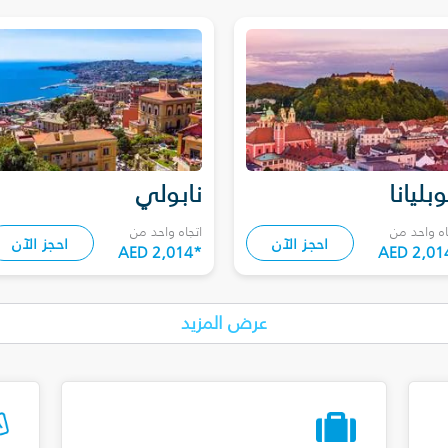
وبليانا
نابولي
اه واحد من
اتجاه واحد من
احجز الآن
احجز الآن
AED 2,014
*
AED 2,01
عرض المزيد