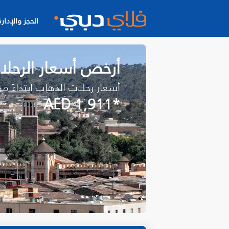
الحجز والإدارة
أرخص أسعار الرحل
أسعار رحلات الذهاب ابتداءً م
*AED 1,911