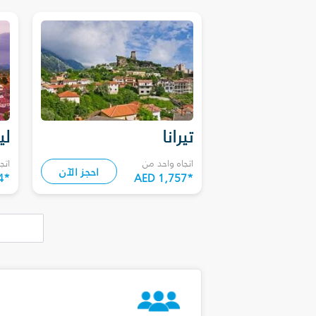
تيرانا
لي
اتجاه واحد من
اتج
احجز الآن
4
*
AED 1,757
*