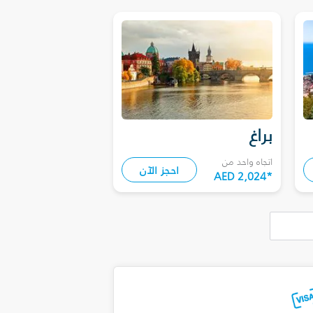
براغ
اتجاه واحد من
احجز الآن
AED 2,024
*