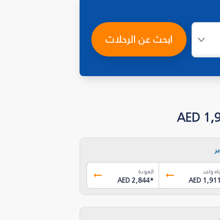
ابحث عن الرحلات
ر
اه واحد
العودة
AED 2,844
*
AED 1,91