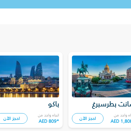
نت بطرسبرغ
باكو
اه واحد من
اتجاه واحد من
احجز الآن
احجز الآن
AED 809
*
AED 1,80