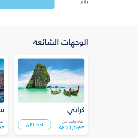
يناير
الوجهات الشائعة
كرابي
سا
اتجاه واحد من
اتج
احجز الآن
8
*
AED 1,159
*