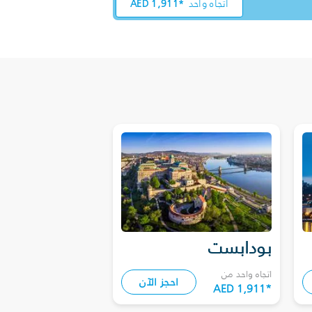
اتجاه واحد
1,911*
AED
بودابست
اتجاه واحد من
احجز الآن
AED 1,911
*