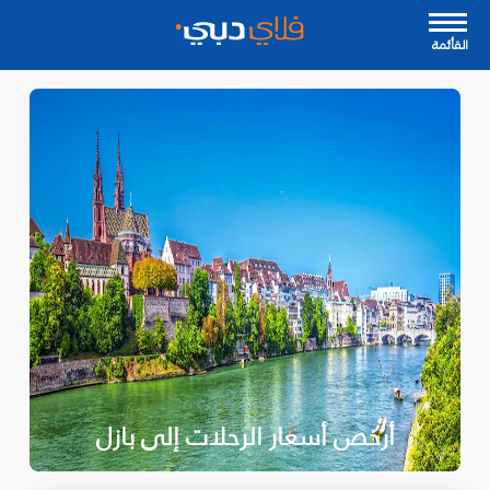
القأئمة
أرخص أسعار الرحلات إلى بازل