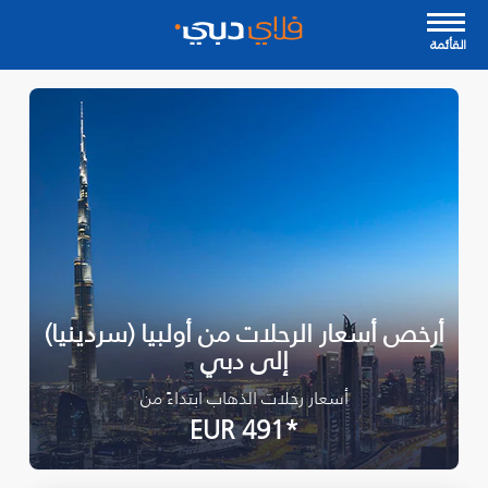
القأئمة
أرخص أسعار الرحلات من أولبيا (سردينيا)
إلى دبي
أسعار رحلات الذهاب ابتداءً من
*EUR 491