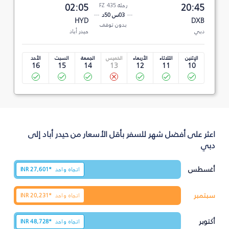
20:45
رحلة FZ 435
02:05
03س 50د
HYD
DXB
بدون توقف
دبي
حيدر أباد
الإثنين
الثلاثاء
الأربعاء
الخميس
الجمعة
السبت
الأحد
16
15
14
13
12
11
10
اعثر على أفضل شهر للسفر بأقل الأسعار من حيدر أباد إلى
دبي
أغسطس
اتجاه واحد
27,601*
INR
سبتمبر
اتجاه واحد
20,231*
INR
أكتوبر
اتجاه واحد
48,728*
INR