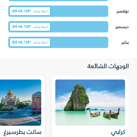
نوفمبر
اتجاه واحد
48,728*
INR
ديسمبر
اتجاه واحد
48,728*
INR
يناير
اتجاه واحد
48,728*
INR
الوجهات الشائعة
كرابي
سانت بطرسبرغ