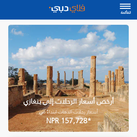
القأئمة
أرخص أسعار الرحلات إلى بنغازي
أسعار رحلات الذهاب ابتداءً من
*NPR 157,728