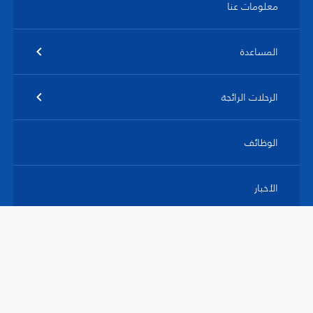
معلومات عنا
المساعدة
الرحلات الرائجة
الوظائف
الأخبار
© فلاي دبي 2026. جميع الحقوق محفوظة.
سياساتنا
الشروط والأحكام