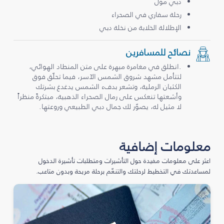
دبي مول
رحلة سفاري في الصحراء
الإطلالة الخلابة من نخلة دبي
نصائح للمسافرين
.انطلق في مغامرة مبهرة على متن المنطاد الهوائي،
لتتأمل مشهد شروق الشمس الآسر، فيما تحلّق فوق
الكثبان الرملية، وتشعر بدفء الشمس يدغدغ بشرتك
وأشعتها تنعكس على رمال الصحراء الذهبية، مبتكرةً منظراً
لا مثيل له، يصوّر لك جمال دبي الطبيعي وروعتها.
معلومات إضافية
اعثر على معلومات مفيدة حول التأشيرات ومتطلبات تأشيرة الدخول
لمساعدتك في التخطيط لرحلتك والتنعّم برحلة مريحة وبدون متاعب.