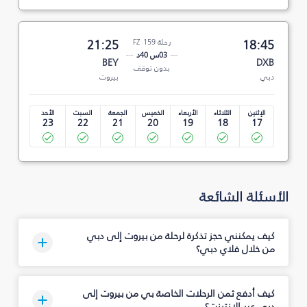
18:45
رحلة FZ 159
21:25
03س 40د
BEY
DXB
بدون توقف
دبي
بيروت
الإثنين
الثلاثاء
الأربعاء
الخميس
الجمعة
السبت
الأحد
23
22
21
20
19
18
17
الأسئلة الشائعة
كيف يمكنني حجز تذكرة لرحلة من بيروت إلى دبي
من خلال فلاي دبي؟
كيف أدفع ثمن الرحلات الخاصة بي من بيروت إلى
دبي عبر الإنترنت؟