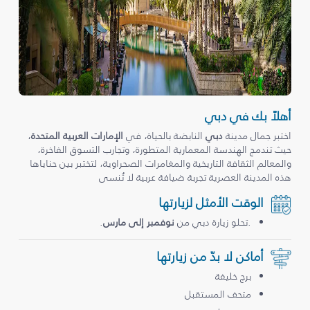
أهلاً بك في دبي
اختبر جمال مدينة
دبي
النابضة بالحياة، في
الإمارات العربية المتحدة
،
حيث تندمج الهندسة المعمارية المتطورة، وتجارب التسوق الفاخرة،
والمعالم الثقافة التاريخية والمغامرات الصحراوية، لتختبر بين حناياها
هذه المدينة العصرية تجربة ضيافة عربية لا تُنسى
الوقت الأمثل لزيارتها
.تحلو زيارة دبي من
نوفمبر إلى مارس
.
أماكن لا بدّ من زيارتها
برج خليفة
متحف المستقبل