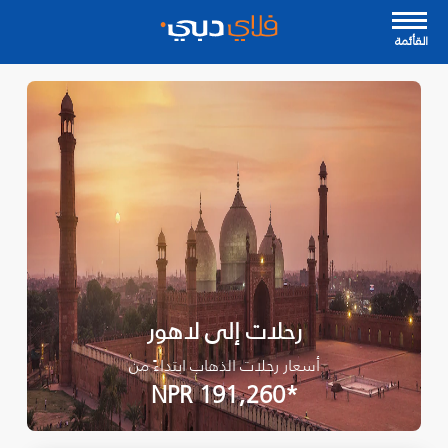
القأئمة
رحلات إلى لاهور
أسعار رحلات الذهاب ابتداءً من
*NPR 191,260