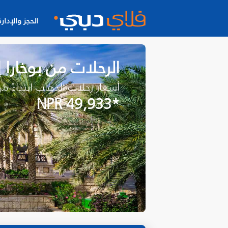
الحجز والإدارة
الرحلات من بوخارا
أسعار رحلات الذهاب ابتداءً م
*NPR 49,933