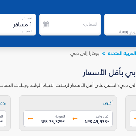
مسافر
1
مسافر
المغادرة
السياحية
دولي
(
DXB
)
لعربية المتحدة
بوخارا إلى دبي
دبي بأقل الأسعار
إلى دبي؟ احصل على أقل الأسعار لرحلات الاتجاه الواحد ورحلات الذها
أكتوبر
نوفم
اتجاه واحد
العودة
اتج
9
*
NPR 75,329
*
NPR 49,933
*