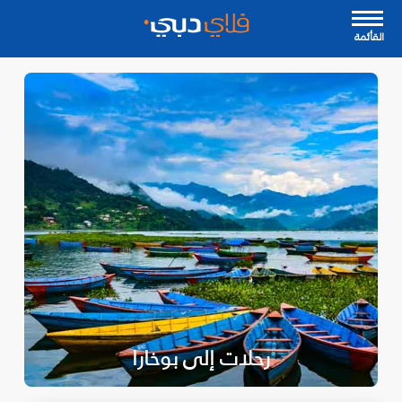
القأئمة
رحلات إلى بوخارا