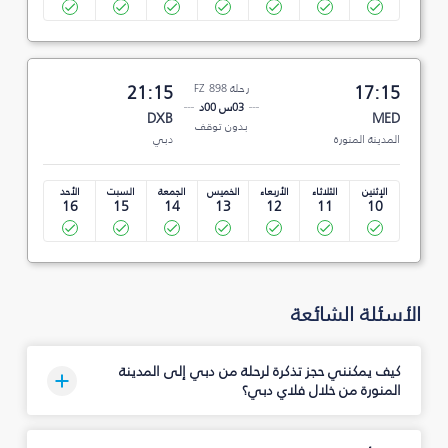
17:15
رحلة FZ 898
21:15
03س 00د
DXB
MED
بدون توقف
المدينة المنورة
دبي
الإثنين
الثلاثاء
الأربعاء
الخميس
الجمعة
السبت
الأحد
16
15
14
13
12
11
10
الأسئلة الشائعة
كيف يمكنني حجز تذكرة لرحلة من دبي إلى المدينة
المنورة من خلال فلاي دبي؟