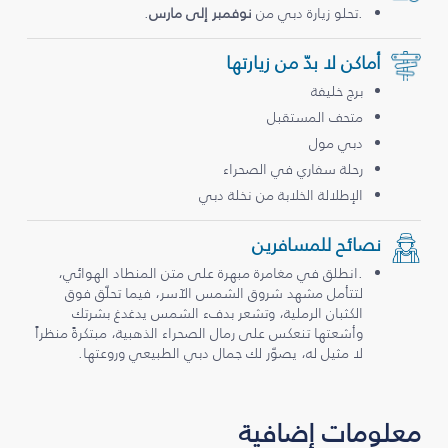
.تحلو زيارة دبي من
نوفمبر إلى مارس
.
أماكن لا بدّ من زيارتها
برج خليفة
متحف المستقبل
دبي مول
رحلة سفاري في الصحراء
الإطلالة الخلابة من نخلة دبي
نصائح للمسافرين
.انطلق في مغامرة مبهرة على متن المنطاد الهوائي،
لتتأمل مشهد شروق الشمس الآسر، فيما تحلّق فوق
الكثبان الرملية، وتشعر بدفء الشمس يدغدغ بشرتك
وأشعتها تنعكس على رمال الصحراء الذهبية، مبتكرةً منظراً
لا مثيل له، يصوّر لك جمال دبي الطبيعي وروعتها.
معلومات إضافية