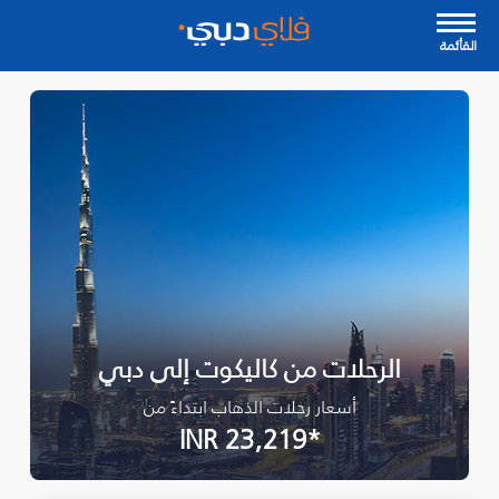
القأئمة
الرحلات من كاليكوت إلى دبي
أسعار رحلات الذهاب ابتداءً من
*INR 23,219