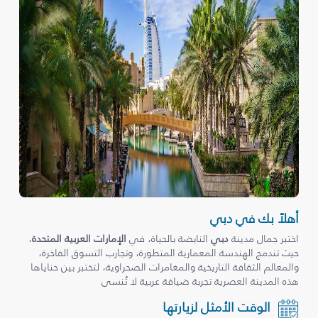
أهلاً بك في دبي
اختبر جمال مدينة
دبي
النابضة بالحياة، في
الإمارات العربية المتحدة
،
حيث تندمج الهندسة المعمارية المتطورة، وتجارب التسوق الفاخرة،
والمعالم الثقافة التاريخية والمغامرات الصحراوية، لتختبر بين حناياها
هذه المدينة العصرية تجربة ضيافة عربية لا تُنسى
الوقت الأمثل لزيارتها