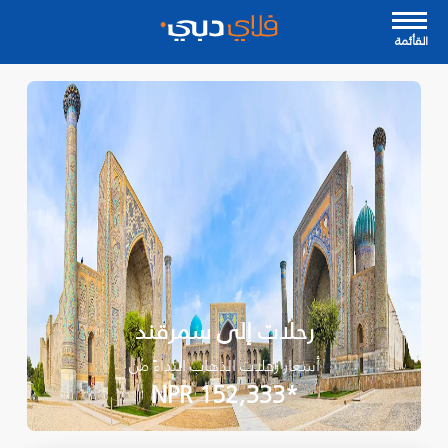
القأئمة
رحلات إلى سمرقند
أسعار رحلات الذهاب ابتداءً من
*NPR 152,333