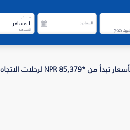
مسافر
1
مسافر
المغادرة
السياحية
اويكا
(
POZ
)
NPR  لرحلات الاتجاه الواحد