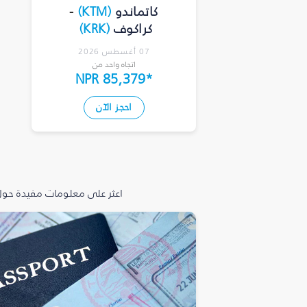
كاتماندو
(
KTM
)
-
كراكوف
(
KRK
)
07 أغسطس 2026
اتجاه واحد من
NPR 85,379
*
احجز الآن
اعثر على معلومات مفيدة حول 