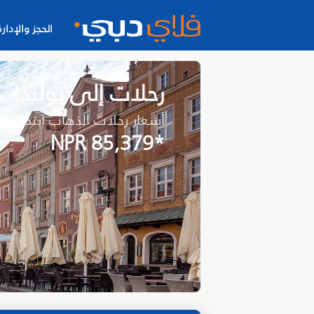
الحجز والإدارة
رحلات إلى بولندا
أسعار رحلات الذهاب ابتداءً م
*NPR 85,379