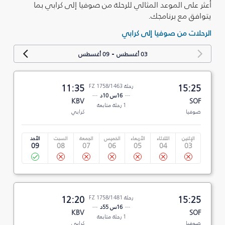
أعثر على الموعد المثالي للرحلة من صوفيا إلى كرابي بما
يتوافق مع برنامجك.
الرحلات من صوفيا إلى كرابي
-
03 أغسطس
09 أغسطس
15:25
رحلة FZ 1758/1463
11:35
16س 10د
KBV
SOF
1 رحلة متابعة
صوفيا
كرابي
الإثنين
الثلاثاء
الأربعاء
الخميس
الجمعة
السبت
الأحد
09
08
07
06
05
04
03
15:25
رحلة FZ 1758/1481
12:20
16س 55د
KBV
SOF
1 رحلة متابعة
صوفيا
كرابي