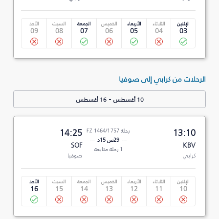
الإثنين
الثلاثاء
الأربعاء
الخميس
الجمعة
السبت
الأحد
09
08
07
06
05
04
03
الرحلات من كرابي إلى صوفيا
-
10 أغسطس
16 أغسطس
13:10
رحلة FZ 1464/1757
14:25
29س 15د
SOF
KBV
1 رحلة متابعة
كرابي
صوفيا
الإثنين
الثلاثاء
الأربعاء
الخميس
الجمعة
السبت
الأحد
16
15
14
13
12
11
10