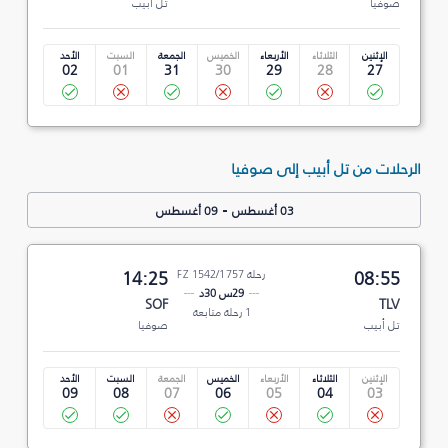
صوفيا
تل أبيب
الإثنين
الثلاثاء
الأربعاء
الخميس
الجمعة
السبت
الأحد
02
01
31
30
29
28
27
الرحلات من تل أبيب إلى صوفيا
-
03 أغسطس
09 أغسطس
08:55
رحلة FZ 1542/1757
14:25
29س 30د
SOF
TLV
1 رحلة متابعة
تل أبيب
صوفيا
الإثنين
الثلاثاء
الأربعاء
الخميس
الجمعة
السبت
الأحد
09
08
07
06
05
04
03