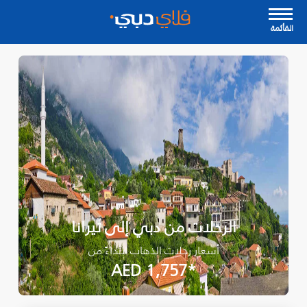
القأئمة
الرحلات من دبي إلى تيرانا
أسعار رحلات الذهاب ابتداءً من
*AED 1,757