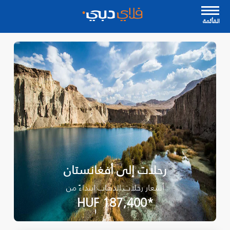
القأئمة
رحلات إلى أفغانستان
أسعار رحلات الذهاب ابتداءً من
*HUF 187,400