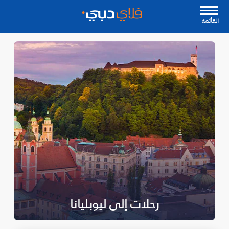
القأئمة
رحلات إلى ليوبليانا