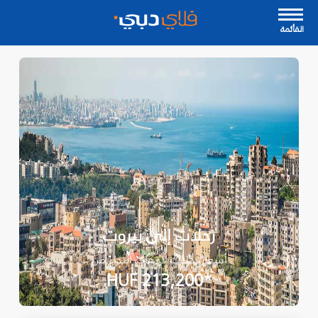
القأئمة
رحلات إلى بيروت
أسعار رحلات الذهاب ابتداءً من
*HUF 213,200