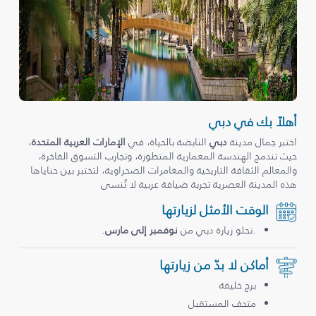
أهلاً بك في دبي
اختبر جمال مدينة
دبي
النابضة بالحياة، في
الإمارات العربية المتحدة
،
حيث تندمج الهندسة المعمارية المتطورة، وتجارب التسوق الفاخرة،
والمعالم الثقافة التاريخية والمغامرات الصحراوية، لتختبر بين حناياها
هذه المدينة العصرية تجربة ضيافة عربية لا تُنسى
الوقت الأمثل لزيارتها
.تحلو زيارة دبي من
نوفمبر إلى مارس
.
أماكن لا بدّ من زيارتها
برج خليفة
متحف المستقبل