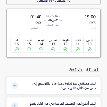
-
10 أغسطس
16 أغسطس
19:00
رحلة FZ 979
01:40
05س 40د
SVX
DXB
بدون توقف
دبي
ايكاترينبرج
الإثنين
الثلاثاء
الأربعاء
الخميس
الجمعة
السبت
الأحد
16
15
14
13
12
11
10
الأسئلة الشائعة
كيف يمكنني حجز تذكرة لرحلة من ايكاترينبرج إلى
دبي من خلال فلاي دبي؟
كيف أدفع ثمن الرحلات الخاصة بي من ايكاترينبرج