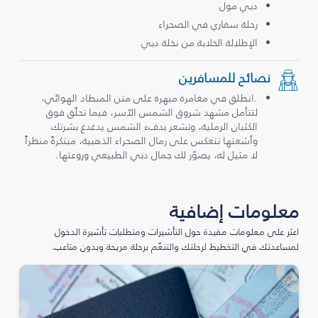
دبي مول
رحلة سفاري في الصحراء
الإطلالة الخلابة من نخلة دبي
نصائح للمسافرين
.انطلق في مغامرة مبهرة على متن المنطاد الهوائي،
لتتأمل مشهد شروق الشمس الآسر، فيما تحلّق فوق
الكثبان الرملية، وتشعر بدفء الشمس يدغدغ بشرتك
وأشعتها تنعكس على رمال الصحراء الذهبية، مبتكرةً منظراً
لا مثيل له، يصوّر لك جمال دبي الطبيعي وروعتها.
معلومات إضافية
اعثر على معلومات مفيدة حول التأشيرات ومتطلبات تأشيرة الدخول
لمساعدتك في التخطيط لرحلتك والتنعّم برحلة مريحة وبدون متاعب.