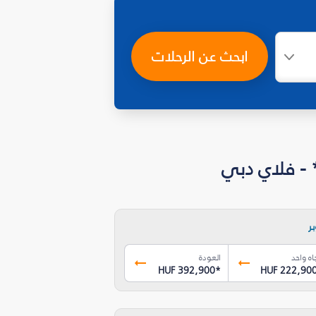
ابحث عن الرحلات
ر
اه واحد
العودة
HUF 392,900
*
HUF 222,90