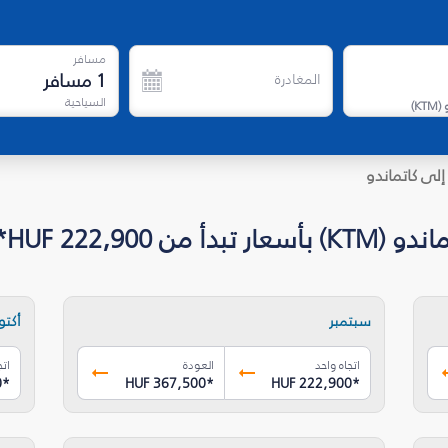
مسافر
1
مسافر
المغادرة
السياحية
)
KTM
(
إلى كاتماندو
HUF* - فلاي دبي
سبتمبر
أكتوب
اتجاه واحد
العودة
اتج
0
*
HUF 367,500
*
HUF 222,900
*