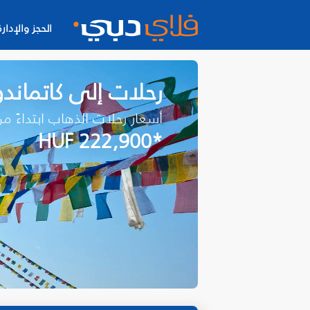
الحجز والإدارة
رحلات إلى كاتماندو
أسعار رحلات الذهاب ابتداءً م
*HUF 222,900