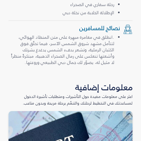
رحلة سفاري في الصحراء
الإطلالة الخلابة من نخلة دبي
نصائح للمسافرين
.انطلق في مغامرة مبهرة على متن المنطاد الهوائي،
لتتأمل مشهد شروق الشمس الآسر، فيما تحلّق فوق
الكثبان الرملية، وتشعر بدفء الشمس يدغدغ بشرتك
وأشعتها تنعكس على رمال الصحراء الذهبية، مبتكرةً منظراً
لا مثيل له، يصوّر لك جمال دبي الطبيعي وروعتها.
معلومات إضافية
اعثر على معلومات مفيدة حول التأشيرات ومتطلبات تأشيرة الدخول
لمساعدتك في التخطيط لرحلتك والتنعّم برحلة مريحة وبدون متاعب.