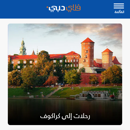
القأئمة
رحلات إلى كراكوف