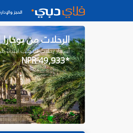
الحجز والإدارة
الرحلات من بوخارا
أسعار رحلات الذهاب ابتداءً م
*NPR 49,933