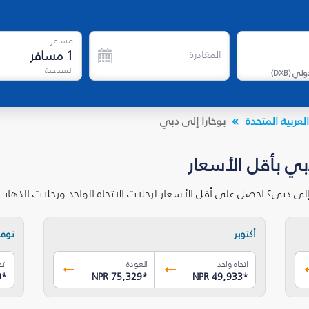
مسافر
1
مسافر
المغادرة
السياحية
دولي
(
DXB
)
لعربية المتحدة
بوخارا إلى دبي
دبي بأقل الأسعار
إلى دبي؟ احصل على أقل الأسعار لرحلات الاتجاه الواحد ورحلات الذها
أكتوبر
نوفم
اتجاه واحد
العودة
اتج
9
*
NPR 75,329
*
NPR 49,933
*