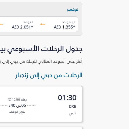
نوفمبر
اتجاه واحد
العودة
AED 2,051
*
AED 1,355
*
جدول الرحلات الأسبوعي بين
أعثر على الموعد المثالي للرحلة من دبي إلى زن
الرحلات من دبي إلى زنجبار
01:30
رحلة FZ 1259
05س 40د
DXB
بدون توقف
دبي