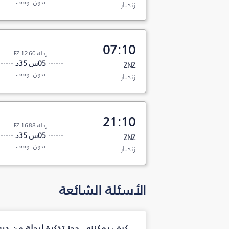
بدون توقف
زنجبار
07:10
رحلة FZ 1260
05س 35د
ZNZ
بدون توقف
زنجبار
21:10
رحلة FZ 1688
05س 35د
ZNZ
بدون توقف
زنجبار
الأسئلة الشائعة
كيف يمكنني حجز تذكرة لرحلة من دب