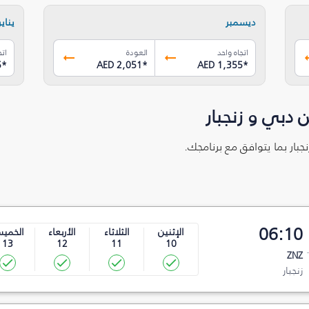
ديسمبر
يناير
اتجاه واحد
العودة
اتج
5
*
AED 2,051
*
AED 1,355
*
 دبي و زنجبار
جبار بما يتوافق مع برنامجك.
06:10
الإثنين
الثلاثاء
الأربعاء
الخمي
13
12
11
10
ZNZ
زنجبار