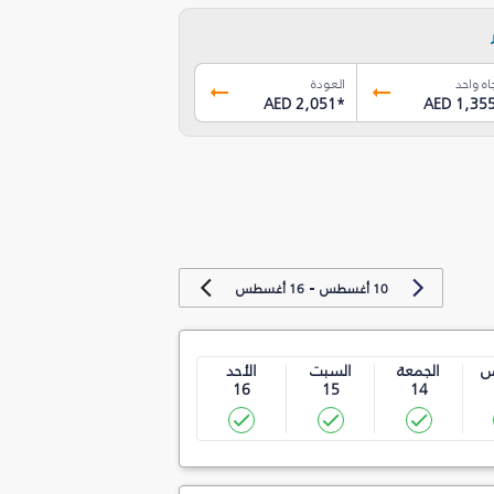
اه واحد
العودة
AED 2,051
*
AED 1,35
-
10 أغسطس
16 أغسطس
س
الجمعة
السبت
الأحد
16
15
14