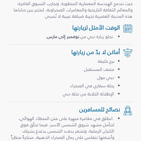
حيث تندمج الهندسة المعمارية المتطورة، وتجارب التسوق الفاخرة،
والمعالم الثقافة التاريخية والمغامرات الصحراوية، لتختبر بين حناياها
هذه المدينة العصرية تجربة ضيافة عربية لا تُنسى
الوقت الأمثل لزيارتها
.تحلو زيارة دبي من
نوفمبر إلى مارس
.
أماكن لا بدّ من زيارتها
برج خليفة
متحف المستقبل
دبي مول
رحلة سفاري في الصحراء
الإطلالة الخلابة من نخلة دبي
نصائح للمسافرين
.انطلق في مغامرة مبهرة على متن المنطاد الهوائي،
لتتأمل مشهد شروق الشمس الآسر، فيما تحلّق فوق
الكثبان الرملية، وتشعر بدفء الشمس يدغدغ بشرتك
وأشعتها تنعكس على رمال الصحراء الذهبية، مبتكرةً منظراً