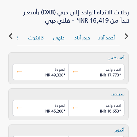
رحلات الاتجاه الواحد إلى دبي (DXB) بأسعار
تبدأ من INR 16,419* - فلاي دبي
أحمد آباد
حيدر أباد
دلهي
كاليكوت
كلكتا
ك
أغسطس
اتجاه واحد
العودة
INR 49,328
*
INR 17,773
*
سبتمبر
اتجاه واحد
العودة
INR 45,208
*
INR 16,653
*
أكتوبر