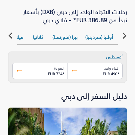
رحلات الاتجاه الواحد إلى دبي (DXB) بأسعار
تبدأ من EUR 386.89* - فلاي دبي
أولبيا (سردينيا)
بيزا (فلورنسا)
كاتانيا
ميلان (بيرغام
أغسطس
اتجاه واحد
العودة
EUR 734
*
EUR 490
*
دليل السفر إلى دبي