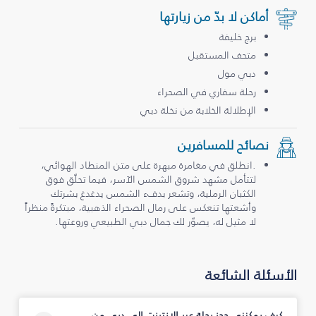
أماكن لا بدّ من زيارتها
برج خليفة
متحف المستقبل
دبي مول
رحلة سفاري في الصحراء
الإطلالة الخلابة من نخلة دبي
نصائح للمسافرين
.انطلق في مغامرة مبهرة على متن المنطاد الهوائي،
لتتأمل مشهد شروق الشمس الآسر، فيما تحلّق فوق
الكثبان الرملية، وتشعر بدفء الشمس يدغدغ بشرتك
وأشعتها تنعكس على رمال الصحراء الذهبية، مبتكرةً منظراً
لا مثيل له، يصوّر لك جمال دبي الطبيعي وروعتها.
الأسئلة الشائعة
كيف يمكنني حجز رحلة عبر الإنترنت إلى دبي من