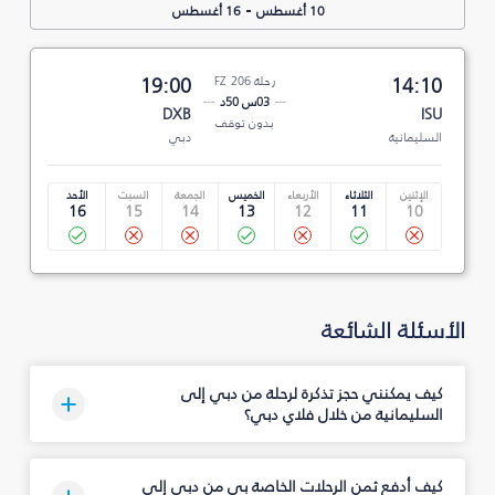
-
10 أغسطس
16 أغسطس
14:10
رحلة FZ 206
19:00
03س 50د
DXB
ISU
بدون توقف
السليمانية‎
دبي
الإثنين
الثلاثاء
الأربعاء
الخميس
الجمعة
السبت
الأحد
16
15
14
13
12
11
10
الأسئلة الشائعة
كيف يمكنني حجز تذكرة لرحلة من دبي إلى
السليمانية‎ من خلال فلاي دبي؟
كيف أدفع ثمن الرحلات الخاصة بي من دبي إلى