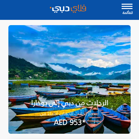
القأئمة
الرحلات من دبي إلى بوخارا
أسعار رحلات الذهاب ابتداءً من
*AED 953