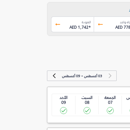
اه واحد
العودة
AED 1,742
*
AED 77
-
03 أغسطس
09 أغسطس
س
الجمعة
السبت
الأحد
09
08
07