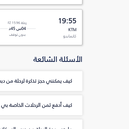
19:55
رحلة FZ 1596
04س 45د
KTM
بدون توقف
كاتماندو
الأسئلة الشائعة
كيف يمكنني حجز تذكرة لرحلة من دب
كيف أدفع ثمن الرحلات الخاصة بي م