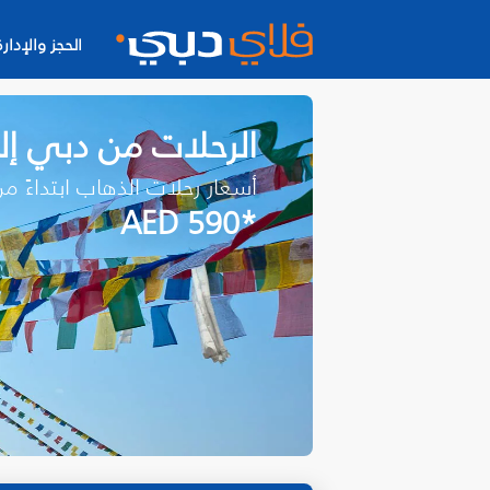
الحجز والإدارة
الرحلات من دبي إل
أسعار رحلات الذهاب ابتداءً م
*AED 590