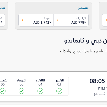
ديسمبر
يناير
اتجاه واحد
العودة
اتج
8
*
AED 1,742
*
AED 778
*
 دبي و كاتماندو
اتماندو بما يتوافق مع برنامجك.
08:05
الإثنين
الثلاثاء
الأربعاء
الخمي
06
05
04
03
KTM
كاتماندو