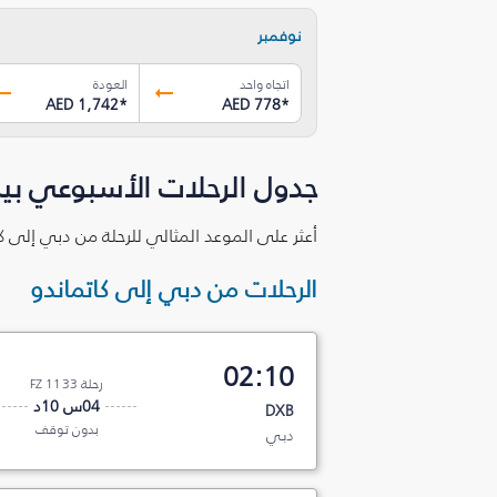
نوفمبر
اتجاه واحد
العودة
AED 1,742
*
AED 778
*
جدول الرحلات الأسبوعي بين
أعثر على الموعد المثالي للرحلة من دبي إلى ك
الرحلات من دبي إلى كاتماندو
02:10
رحلة FZ 1133
04س 10د
DXB
بدون توقف
دبي