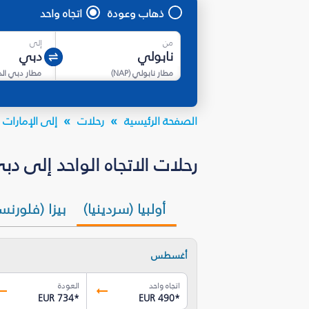
ذهاب وعودة
اتجاه واحد
من
إلى
مطار نابولي
(
NAP
)
مطار دبي ال
الصفحة الرئيسية
رحلات
إلى الإمارات ا
رحلات الاتجاه الواحد إلى دبي (DXB) بأسعار تبدأ من EUR 386.89* - ف
أولبيا (سردينيا)
بيزا (فلورنسا
أغسطس
اتجاه واحد
العودة
EUR 734
*
EUR 490
*