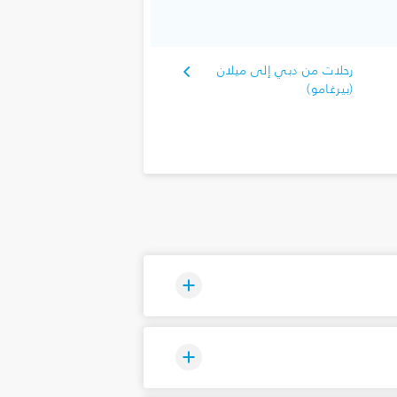
رحلات من دبي إلى ميلان
(بيرغامو)