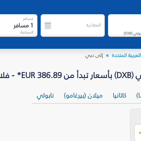
مسافر
1
مسافر
المغادرة
السياحية
دولي
(
DXB
)
لعربية المتحدة
إلى دبي
لاي دبي
)
كاتانيا
ميلان (بيرغامو)
نابولي