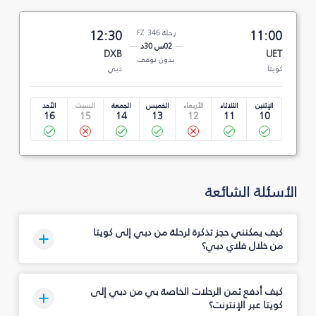
11:00
رحلة FZ 346
12:30
02س 30د
DXB
UET
بدون توقف
كويتا
دبي
الإثنين
الثلاثاء
الأربعاء
الخميس
الجمعة
السبت
الأحد
16
15
14
13
12
11
10
الأسئلة الشائعة
كيف يمكنني حجز تذكرة لرحلة من دبي إلى كويتا
من خلال فلاي دبي؟
كيف أدفع ثمن الرحلات الخاصة بي من دبي إلى
كويتا عبر الإنترنت؟