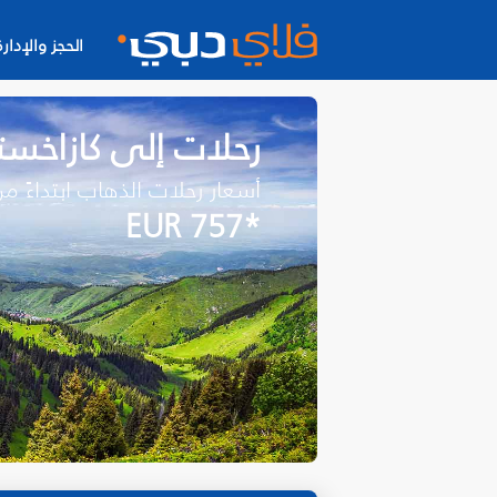
الحجز والإدارة
رحلات إلى كازاخست
أسعار رحلات الذهاب ابتداءً م
*EUR 757