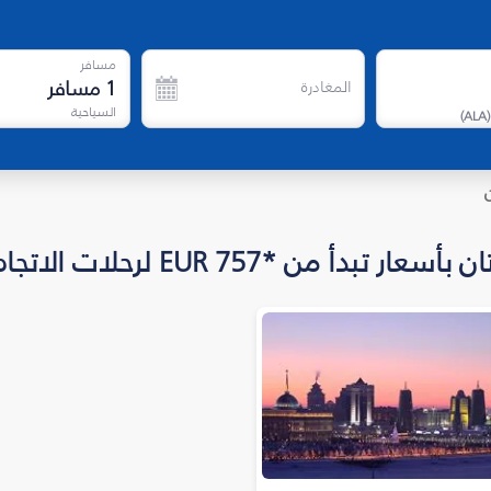
مسافر
1
مسافر
المغادرة
السياحية
)
ALA
(
*EUR 757 لرحلات الاتجاه الواحد