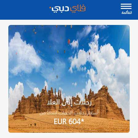
القأئمة
رحلات إلى العلا
أسعار رحلات الذهاب ابتداءً من
*EUR 604