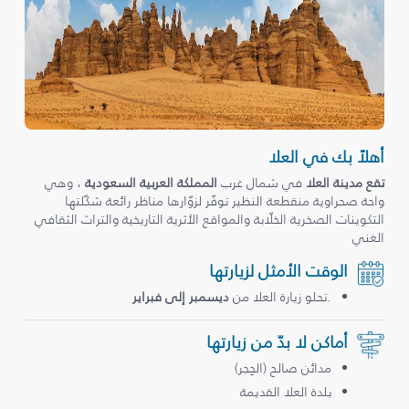
أهلاً بك في العلا
تقع مدينة العلا
في شمال غرب
المملكة العربية السعودية
، وهي
واحة صحراوية منقطعة النظير توفّر لزوّارها مناظر رائعة شكّلتها
التكوينات الصخرية الخلّابة والمواقع الأثرية التاريخية والتراث الثقافي
الغني
الوقت الأمثل لزيارتها
.تحلو زيارة العلا من
ديسمبر إلى فبراير
أماكن لا بدّ من زيارتها
مدائن صالح (الحِجر)
بلدة العلا القديمة