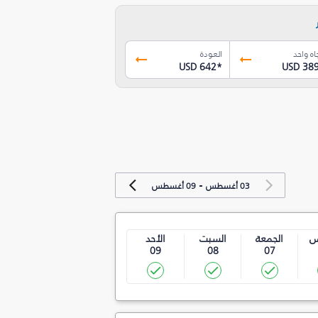
اه واحد
العودة
USD 642
*
USD 38
-
03 أغسطس
09 أغسطس
س
الجمعة
السبت
الأحد
09
08
07