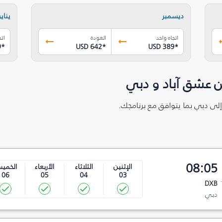
ديسمبر
يناير
اتجاه واحد
العودة
اتج
9
*
USD 642
*
USD 389
*
ن عشق آباد و دبي
إلى دبي بما يتوافق مع برنامجك.
08:05
الإثنين
الثلاثاء
الأربعاء
الخمي
06
05
04
03
DXB
دبي