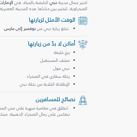
اختبر جمال مدينة
دبي
النابضة بالحياة، في
الإمارات
الصحراوية، لتختبر بين حناياها هذه المدينة العصرية
الوقت الأمثل لزيارتها
.تحلو زيارة دبي من
نوفمبر إلى مارس
.
أماكن لا بدّ من زيارتها
برج خليفة
متحف المستقبل
دبي مول
رحلة سفاري في الصحراء
الإطلالة الخلابة من نخلة دبي
نصائح للمسافرين
.انطلق في مغامرة مبهرة على متن المن
تنعكس على رمال الصحراء الذهبية، مبتكرة