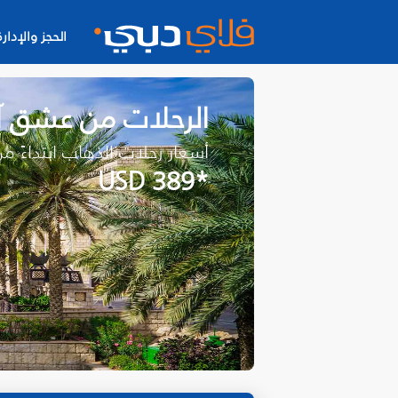
الحجز والإدارة
الرحلات من عشق آب
أسعار رحلات الذهاب ابتداءً م
*USD 389