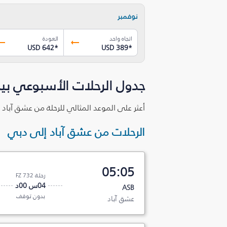
نوفمبر
اتجاه واحد
العودة
USD 642
*
USD 389
*
جدول الرحلات الأسبوعي بي
أعثر على الموعد المثالي للرحلة من عشق آباد 
الرحلات من عشق آباد إلى دبي
05:05
رحلة FZ 732
04س 00د
ASB
بدون توقف
عشق آباد