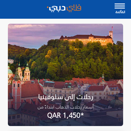
القأئمة
رحلات إلى سلوفينيا
أسعار رحلات الذهاب ابتداءً من
*QAR 1,450