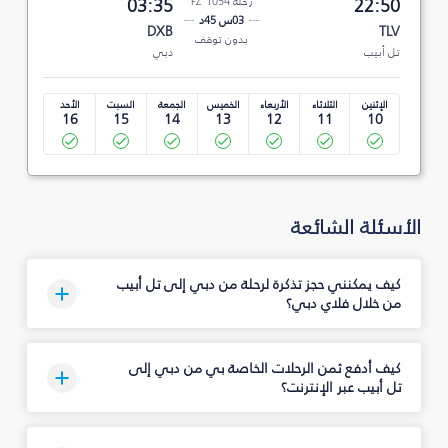
22:50
رحلة FZ 1054
03:35
03س 45د
DXB
TLV
بدون توقف
تل أبيب
دبي
الإثنين
الثلاثاء
الأربعاء
الخميس
الجمعة
السبت
الأحد
16
15
14
13
12
11
10
الأسئلة الشائعة
كيف يمكنني حجز تذكرة لرحلة من دبي إلى تل أبيب
من خلال فلاي دبي؟
كيف أدفع ثمن الرحلات الخاصة بي من دبي إلى
تل أبيب عبر الإنترنت؟