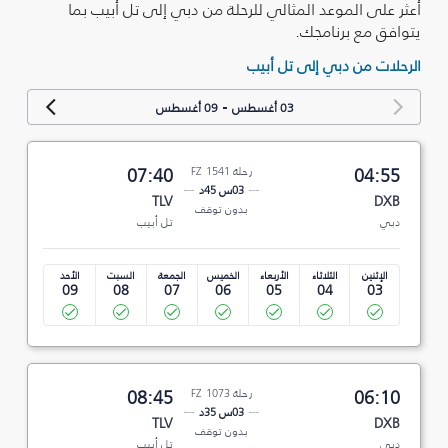
أعثر على الموعد المثالي للرحلة من دبي إلى تل أبيب بما
يتوافق مع برنامجك.
الرحلات من دبي إلى تل أبيب
-
03 أغسطس
09 أغسطس
04:55
رحلة FZ 1541
07:40
03س 45د
TLV
DXB
بدون توقف
دبي
تل أبيب
الإثنين
الثلاثاء
الأربعاء
الخميس
الجمعة
السبت
الأحد
09
08
07
06
05
04
03
06:10
رحلة FZ 1073
08:45
03س 35د
TLV
DXB
بدون توقف
دبي
تل أبيب