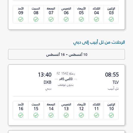
الإثنين
الثلاثاء
الأربعاء
الخميس
الجمعة
السبت
الأحد
09
08
07
06
05
04
03
الرحلات من تل أبيب إلى دبي
-
10 أغسطس
16 أغسطس
08:55
رحلة FZ 1542
13:40
03س 45د
DXB
TLV
بدون توقف
تل أبيب
دبي
الإثنين
الثلاثاء
الأربعاء
الخميس
الجمعة
السبت
الأحد
16
15
14
13
12
11
10