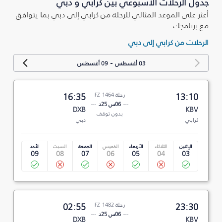
جدول الرحلات الأسبوعي بين كرابي و دبي
أعثر على الموعد المثالي للرحلة من كرابي إلى دبي بما يتوافق
مع برنامجك.
الرحلات من كرابي إلى دبي
-
03 أغسطس
09 أغسطس
13:10
رحلة FZ 1464
16:35
06س 25د
DXB
KBV
بدون توقف
كرابي
دبي
الإثنين
الثلاثاء
الأربعاء
الخميس
الجمعة
السبت
الأحد
09
08
07
06
05
04
03
23:30
رحلة FZ 1482
02:55
06س 25د
DXB
KBV