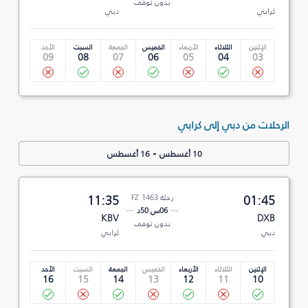
بدون توقف
كرابي
دبي
الإثنين
الثلاثاء
الأربعاء
الخميس
الجمعة
السبت
الأحد
09
08
07
06
05
04
03
الرحلات من دبي إلى كرابي
-
10 أغسطس
16 أغسطس
01:45
رحلة FZ 1463
11:35
06س 50د
KBV
DXB
بدون توقف
دبي
كرابي
الإثنين
الثلاثاء
الأربعاء
الخميس
الجمعة
السبت
الأحد
16
15
14
13
12
11
10