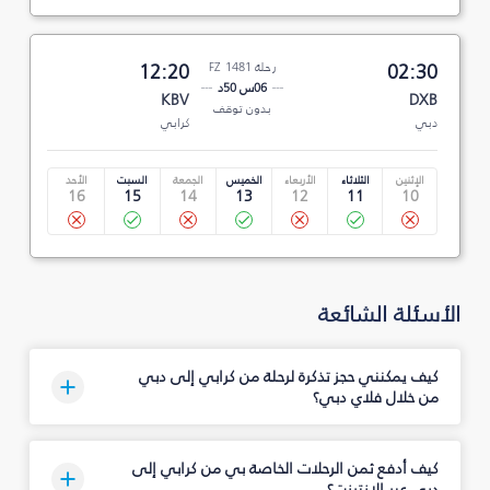
02:30
رحلة FZ 1481
12:20
06س 50د
KBV
DXB
بدون توقف
دبي
كرابي
الإثنين
الثلاثاء
الأربعاء
الخميس
الجمعة
السبت
الأحد
16
15
14
13
12
11
10
الأسئلة الشائعة
كيف يمكنني حجز تذكرة لرحلة من كرابي إلى دبي
من خلال فلاي دبي؟
كيف أدفع ثمن الرحلات الخاصة بي من كرابي إلى
دبي عبر الإنترنت؟