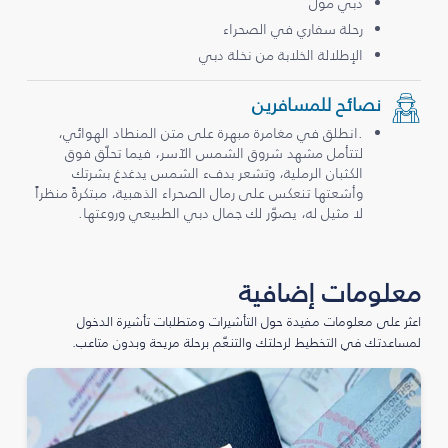
دبي مول
رحلة سفاري في الصحراء
الإطلالة الخلابة من نخلة دبي
نصائح للمسافرين
.انطلق في مغامرة مبهرة على متن المنطاد الهوائي،
لتتأمل مشهد شروق الشمس الآسر، فيما تحلّق فوق
الكثبان الرملية، وتشعر بدفء الشمس يدغدغ بشرتك
وأشعتها تنعكس على رمال الصحراء الذهبية، مبتكرةً منظراً
لا مثيل له، يصوّر لك جمال دبي الطبيعي وروعتها.
معلومات إضافية
اعثر على معلومات مفيدة حول التأشيرات ومتطلبات تأشيرة الدخول
لمساعدتك في التخطيط لرحلتك والتنعّم برحلة مريحة وبدون متاعب.