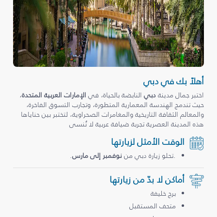
أهلاً بك في دبي
اختبر جمال مدينة
دبي
النابضة بالحياة، في
الإمارات العربية المتحدة
،
حيث تندمج الهندسة المعمارية المتطورة، وتجارب التسوق الفاخرة،
والمعالم الثقافة التاريخية والمغامرات الصحراوية، لتختبر بين حناياها
هذه المدينة العصرية تجربة ضيافة عربية لا تُنسى
الوقت الأمثل لزيارتها
.تحلو زيارة دبي من
نوفمبر إلى مارس
.
أماكن لا بدّ من زيارتها
برج خليفة
متحف المستقبل