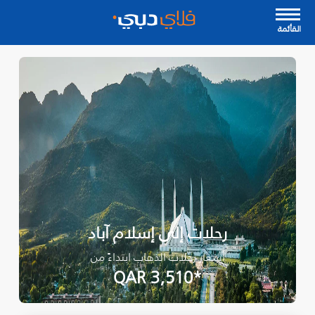
القأئمة
رحلات إلى إسلام آباد
أسعار رحلات الذهاب ابتداءً من
*QAR 3,510